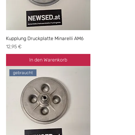
Kupplung Druckplatte Minarelli AM6
Preis
12,95 €
In den Warenkorb
gebraucht