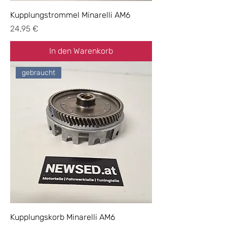
Kupplungstrommel Minarelli AM6
Preis
24,95 €
In den Warenkorb
gebraucht
Kupplungskorb Minarelli AM6