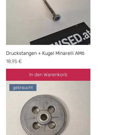
Druckstangen + Kugel Minarelli AM6
Preis
18,95 €
In den Warenkorb
gebraucht