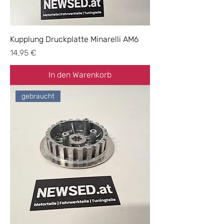
Kupplung Druckplatte Minarelli AM6
Preis
14,95 €
In den Warenkorb
gebraucht