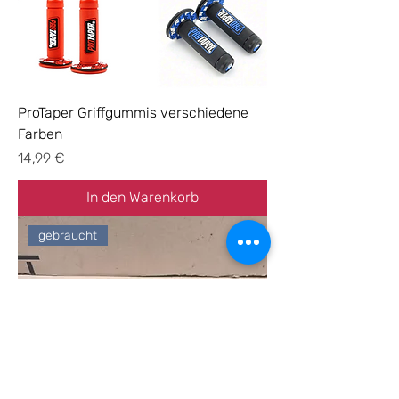
ProTaper Griffgummis verschiedene
Farben
Preis
14,99 €
In den Warenkorb
gebraucht