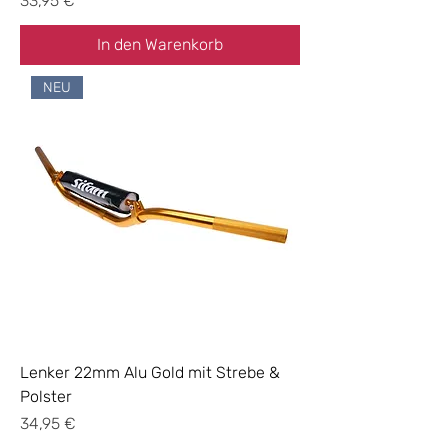
33,95 €
In den Warenkorb
NEU
Lenker 22mm Alu Gold mit Strebe &
Polster
Preis
34,95 €