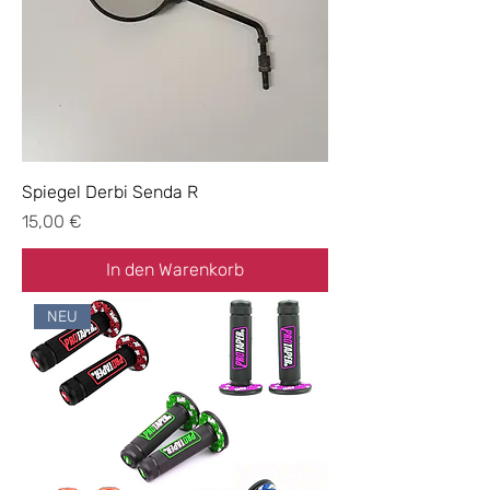
Spiegel Derbi Senda R
Preis
15,00 €
In den Warenkorb
NEU