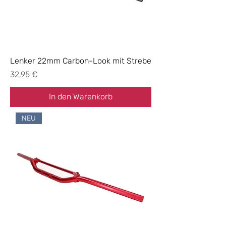
Lenker 22mm Carbon-Look mit Strebe
Preis
32,95 €
In den Warenkorb
NEU