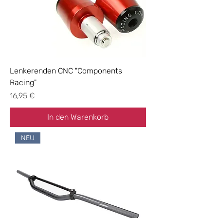
Lenkerenden CNC "Components
Racing"
Preis
16,95 €
In den Warenkorb
NEU