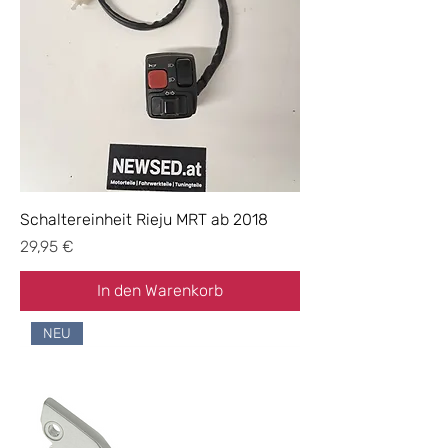
Schaltereinheit Rieju MRT ab 2018
Preis
29,95 €
In den Warenkorb
NEU