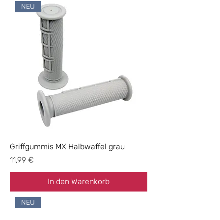
NEU
Griffgummis MX Halbwaffel grau
Preis
11,99 €
In den Warenkorb
NEU