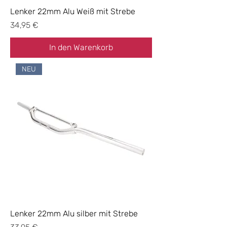
Lenker 22mm Alu Weiß mit Strebe
Preis
34,95 €
In den Warenkorb
NEU
Lenker 22mm Alu silber mit Strebe
Preis