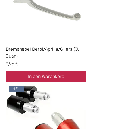
Bremshebel Derbi/Aprilia/Gilera (J.
Juan)
Preis
9,95 €
In den Warenkorb
NEU