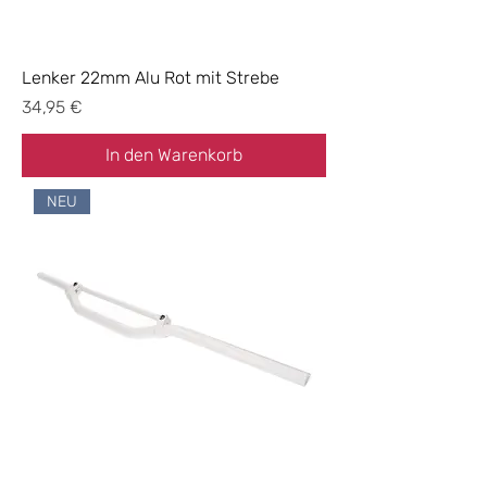
Lenker 22mm Alu Rot mit Strebe
Preis
34,95 €
In den Warenkorb
NEU