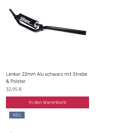
Lenker 22mm Alu schwarz mit Strebe
& Polster
Preis
32,95 €
In den Warenkorb
NEU