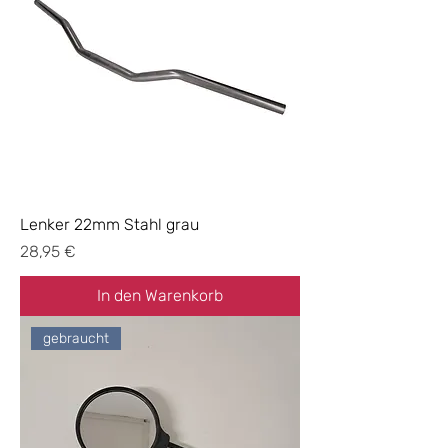
Lenker 22mm Stahl grau
Preis
28,95 €
In den Warenkorb
gebraucht