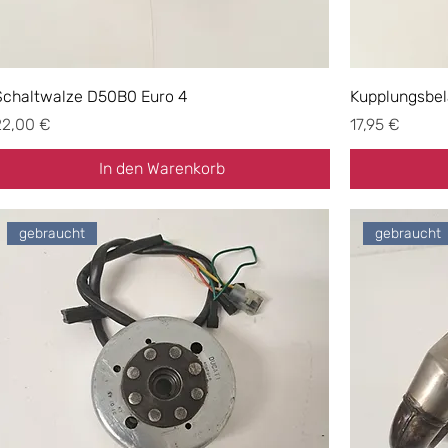
Schaltwalze D50B0 Euro 4
Kupplungsbel
reis
Preis
22,00 €
17,95 €
In den Warenkorb
gebraucht
gebraucht