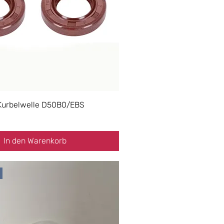
Kurbelwelle D50B0/EBS
In den Warenkorb