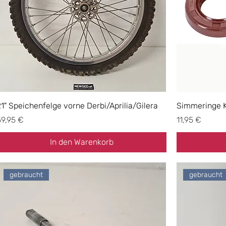
21" Speichenfelge vorne Derbi/Aprilia/Gilera
Simmeringe 
reis
Preis
59,95 €
11,95 €
In den Warenkorb
gebraucht
gebraucht