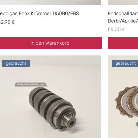
Tecnigas Enox Krümmer D50B0/EBS
Endschalldäm
Derbi/Aprilia
reis
42,95 €
Preis
55,00 €
In den Warenkorb
gebraucht
gebraucht