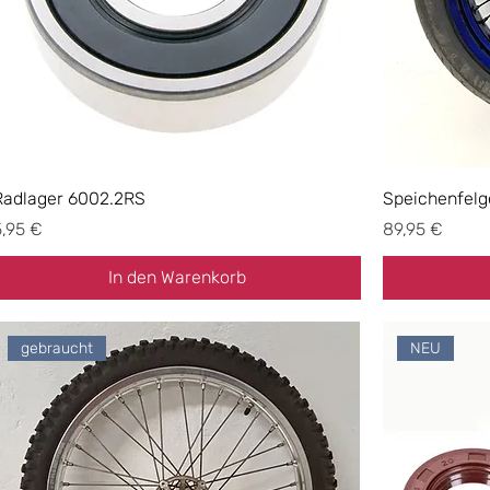
Radlager 6002.2RS
Speichenfelge
reis
Preis
5,95 €
89,95 €
In den Warenkorb
gebraucht
NEU