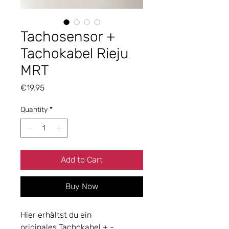
Tachosensor +
Tachokabel Rieju
MRT
Price
€19.95
Quantity
*
Add to Cart
Buy Now
Hier erhältst du ein
originales Tachokabel + -