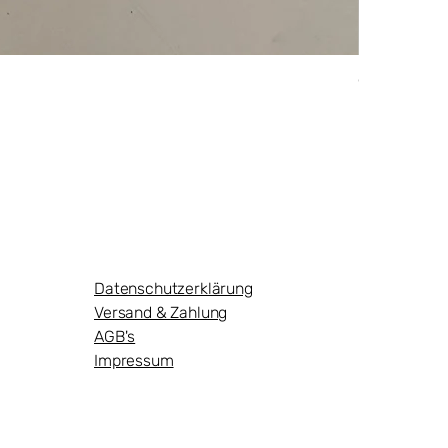
Originalaus
Preis
124,95 €
Datenschutzerklärung
Versand & Zahlung
AGB's
Impressum