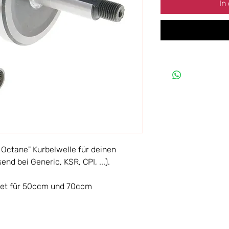
In
1 Octane" Kurbelwelle für deinen
nd bei Generic, KSR, CPI, ...).
net für 50ccm und 70ccm