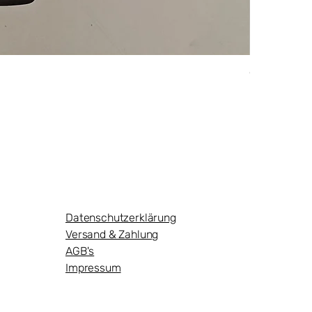
Originalaus
Preis
124,95 €
Datenschutzerklärung
Versand & Zahlung
AGB's
Impressum