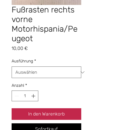
Fußrasten rechts
vorne
Motorhispania/Pe
ugeot
Preis
10,00 €
Ausführung
*
Anzahl
*
In den Warenkorb
Sofortkauf