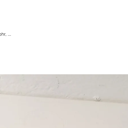
r, ...