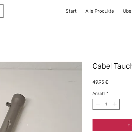
Start
Alle Produkte
Übe
Gabel Tauc
Preis
49,95 €
Anzahl
*
In