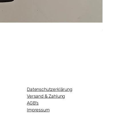
Originalaus
Preis
124,95 €
Datenschutzerklärung
Versand & Zahlung
AGB's
Impressum